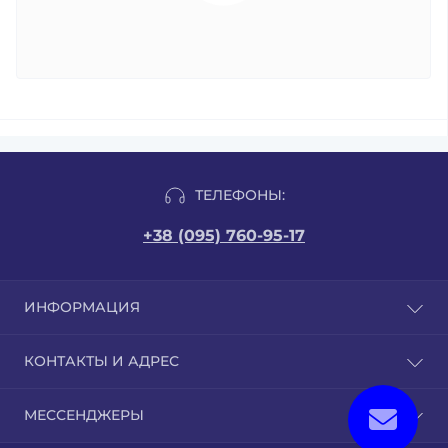
ТЕЛЕФОНЫ:
+38 (095) 760-95-17
ИНФОРМАЦИЯ
Отзывы
КОНТАКТЫ И АДРЕС
Публичная оферта
Сертификаты качества
г. Бровары, ул. Грушевского 9/1
МЕССЕНДЖЕРЫ
Условия соглашения
order@sibhealth.com.ua
Обмен и возврат