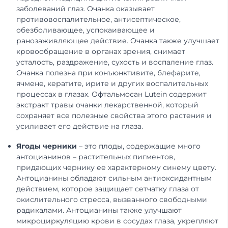
заболеваний глаз. Очанка оказывает
противовоспалительное, антисептическое,
обезболивающее, успокаивающее и
ранозаживляющее действие. Очанка также улучшает
кровообращение в органах зрения, снимает
усталость, раздражение, сухость и воспаление глаз.
Очанка полезна при конъюнктивите, блефарите,
ячмене, кератите, ирите и других воспалительных
процессах в глазах. Офтальмосан Lutein содержит
экстракт травы очанки лекарственной, который
сохраняет все полезные свойства этого растения и
усиливает его действие на глаза.
Ягоды черники
– это плоды, содержащие много
антоцианинов – растительных пигментов,
придающих чернику ее характерному синему цвету.
Антоцианины обладают сильным антиоксидантным
действием, которое защищает сетчатку глаза от
окислительного стресса, вызванного свободными
радикалами. Антоцианины также улучшают
микроциркуляцию крови в сосудах глаза, укрепляют