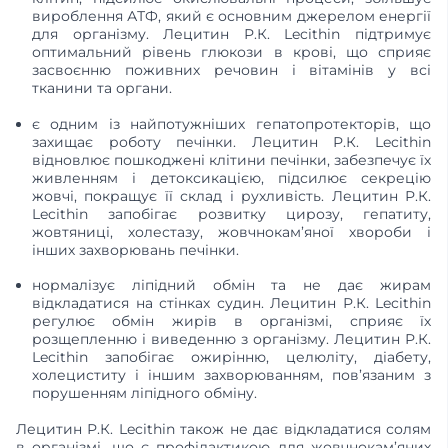
вироблення АТФ, який є основним джерелом енергії
для організму. Лецитин Р.К. Lecithin підтримує
оптимальний рівень глюкози в крові, що сприяє
засвоєнню поживних речовин і вітамінів у всі
тканини та органи.
є одним із найпотужніших гепатопротекторів, що
захищає роботу печінки. Лецитин Р.К. Lecithin
відновлює пошкоджені клітини печінки, забезпечує їх
живленням і детоксикацією, підсилює секрецію
жовчі, покращує її склад і рухливість. Лецитин Р.К.
Lecithin запобігає розвитку цирозу, гепатиту,
жовтяниці, холестазу, жовчнокам’яної хвороби і
інших захворювань печінки.
нормалізує ліпідний обмін та не дає жирам
відкладатися на стінках судин. Лецитин Р.К. Lecithin
регулює обмін жирів в організмі, сприяє їх
розщепленню і виведенню з організму. Лецитин Р.К.
Lecithin запобігає ожирінню, целюліту, діабету,
холециститу і іншим захворюванням, пов’язаним з
порушенням ліпідного обміну.
Лецитин Р.К. Lecithin також не дає відкладатися солям
в організмі, що є профілактикою для жовчнокам’яних