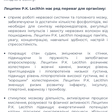
Лецитин Р.К. Lecithin має ряд переваг для організму:
сприяє роботі нервової системи та головного мозку,
забезпечуючи їх достатнім кількістю фосфоліпідів, які
необхідні для синтезу нейромедіаторів, регуляції
нервових імпульсів і захисту нервових волокон від
пошкоджень. Лецитин Р.К. Lecithin покращує пам’ять,
увагу, концентрацію, навчальні здібності, настрій і
стресостійкість.
покращує стан судин, зміцнюючи їх стінки,
підвищуючи їх пружність і запобігаючи
атеросклерозу. Лецитин Р.К. Lecithin розчиняє
холестерин і жовчні камені, знижує рівень
тригліцеридів і ліпопротеїнів низької густина,
підвищує рівень ліпопротеїнів високої густина, які є
“хорошим” холестерином. Лецитин Р.К. Lecithin
зменшує ризик розвитку інфаркту, інсульту,
гіпертонії, варикозу і тромбозу.
стимулює мозкову діяльність, активізуючи процеси
мислення, розумової та фізичної активності. Лецитин
Р.К. Lecithin підвищує енергетичний потенціал
клітин, підсилює окислювальні процеси, збільшує