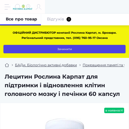
Все про товар
Відгуків
0
ОФІЦІЙНИЙ ДИСТРИБЮТОР компанії Рослина Карпат, м. Бровари.
Регіональний представник, тел. (095) 760-95-17 Оксана
Зачинити
БАДи. Біологічно активні добавки
Покращення памяті та ув
Лецитин Рослина Карпат для
підтримки і відновлення клітин
головного мозку і печінки 60 капсул
в наявності