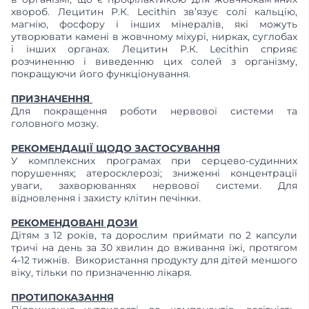
хвороб. Лецитин Р.К. Lecithin зв’язує солі кальцію,
магнію, фосфору і інших мінералів, які можуть
утворювати камені в жовчному міхурі, нирках, суглобах
і інших органах. Лецитин Р.К. Lecithin сприяє
розчиненню і виведенню цих солей з організму,
покращуючи його функціонування.
ПРИЗНАЧЕННЯ
Для покращення роботи нервової системи та
головного мозку.
РЕКОМЕНДАЦІЇ ЩОДО ЗАСТОСУВАННЯ
У комплексних програмах при серцево-судинних
порушеннях; атеросклерозі; зниженні концентрації
уваги, захворюваннях нервової системи. Для
відновлення і захисту клітин печінки.
РЕКОМЕНДОВАНІ ДОЗИ
Дітям з 12 років, та дорослим приймати по 2 капсули
тричі на день за 30 хвилин до вживання їжі, протягом
4-12 тижнів. Використання продукту для дітей меншого
віку, тільки по призначенню лікаря.
ПРОТИПОКАЗАННЯ