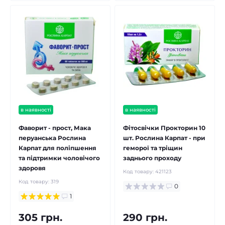
в наявності
в наявності
Фаворит - прост, Мака
Фітосвічки Прокторин 10
перуанська Рослина
шт. Рослина Карпат - при
Карпат для поліпшення
геморої та тріщин
та підтримки чоловічого
заднього проходу
здоровя
Код товару:
421123
Код товару:
319
0
1
305 грн.
290 грн.