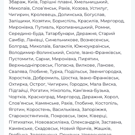
Збараж, Київ, Горішні плавні, Хмельницький,
Миколаїв, Слов’янськ, Рахів, Козова, Устилуг,
Чигирин, Кролевець, Долинська, Богуслав,
Заліщики, Козятин, Бориспіль, Красилів, Миргород,
Миронівка, Путивль, Кропивницький, Ромни,
Середино-Буда, Татарбунари, Деражня, Старий
Самбір, Ланівці, Синельникове, Вознесенськ,
Болград, Миколаїв, Балаклія, Южноукраїнськ,
Володимир-Волинський, Сколе, Івано-Франківськ,
Пустомити, Сарни, Миронівка, Пирятин,
Верхньодніпровськ, Попасна, Вилкове, Ланове,
Свалява, Глобине, Турка, Подільськ, Звенигородка,
Хоростків, Добромиль, Шостка, Івано-Франківськ,
Охтирка, Острог, Чигирин, Городок, Мала Виска,
Підгайці, Рогатин, Нікополь, Кам’янка-Бузька,
Чортків, Красноград, Миргород, Деражня, Хорол,
Слов’янськ, Камянське, Рахів, Глобине, Костопіль,
Яготин, Коростень, Васильківка, Запоріжжя,
Старокостянтинів, Покровськ, Ізюм, Ківерці,
П’ятихатки, Нововасилівка, Олександрія, Заставна,
Камянське, Скадовськ, Новий Яричів, Жашків,
Гребінка, Золотоноша, Прилуки, Червоноград,