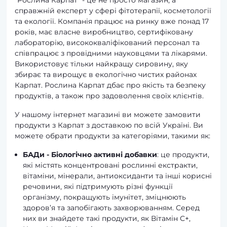
справжній експерт у сфері фітотерапії, косметології
та екології. Компанія працює на ринку вже понад 17
років, має власне виробництво, сертифіковану
лабораторію, висококваліфікований персонал та
співпрацює з провідними науковцями та лікарями.
Використовує тільки найкращу сировину, яку
збирає та вирощує в екологічно чистих районах
Карпат. Рослина Карпат дбає про якість та безпеку
продуктів, а також про задоволення своїх клієнтів.
У нашому інтернет магазині ви можете замовити
продукти з Карпат з доставкою по всій Україні. Ви
можете обрати продукти за категоріями, такими як:
БАДи - Біологічно активні добавки
: це продукти,
які містять концентровані рослинні екстракти,
вітаміни, мінерали, антиоксиданти та інші корисні
речовини, які підтримують різні функції
організму, покращують імунітет, зміцнюють
здоров’я та запобігають захворюванням. Серед
них ви знайдете такі продукти, як Вітамін С+,