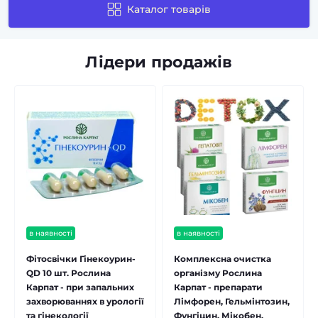
Каталог товарів
Лідери продажів
в наявності
в наявності
Фітосвічки Гінекоурин-
Комплексна очистка
QD 10 шт. Рослина
організму Рослина
Карпат - при запальних
Карпат - препарати
захворюваннях в урології
Лімфорен, Гельмінтозин,
та гінекології
Фунгіцин, Мікобен,