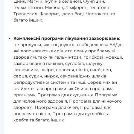
Цинк, Магній, Інулін з селеном, Фунгіцин,
Гельмінтозин, Мікобен, Лімфорен, Гепатовіт,
Травлесил, Фаворит, Ідеал-боді, Чистоксин та
багато інших.
Комплексні програми лікування захворювань
:
це продукти, які поєднують в собі декілька БАДів,
які допомагають вирішити певну проблему зі
здоров’ям, таку як гельмінтози, грибкові інфекції,
захворювання печінки, суглобів, шлунку,
кишечника, шкіри, волосся, нігтів, очей, вен,
серця, судин, нирок, сечовивідних шляхів,
репродуктивної системи та інші. Серед них ви
знайдете такі програми, як Очисна програма
організму, Програма для схуднення, Програма
для чоловічого здоров’я, Програма для жіночого
здоров’я, Програма для очей, Програма для
волосся та нігтів, Програма для суглобів та
хребта та багато інших.