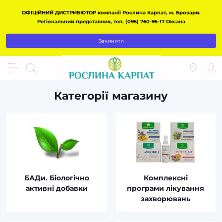
ОФІЦІЙНИЙ ДИСТРИБЮТОР компанії Рослина Карпат, м. Бровари.
Регіональний представник, тел. (095) 760-95-17 Оксана
Зачинити
Категорії магазину
БАДи. Біологічно
Комплексні
активні добавки
програми лікування
захворювань