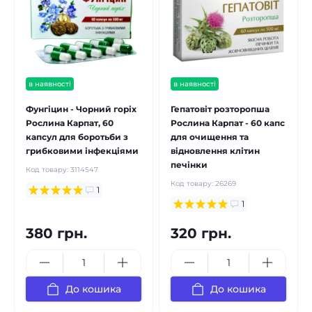
в наявності
в наявності
Фунгіцин - Чорний горіх
Гепатовіт розторопша
Рослина Карпат, 60
Рослина Карпат - 60 капс
капсул для боротьби з
для очищення та
грибковими інфекціями
відновлення клітин
печінки
Код товару:
3114547
Код товару:
26269
1
1
380 грн.
320 грн.
До кошика
До кошика