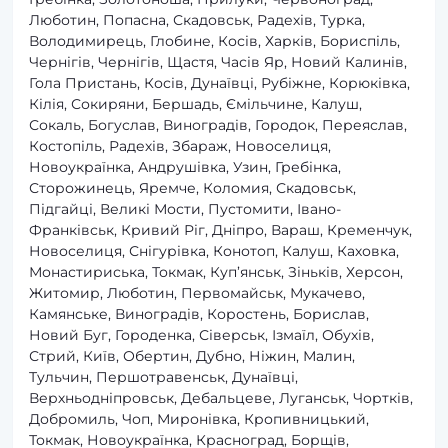
Люботин, Попасна, Скадовськ, Радехів, Турка,
Володимирець, Глобине, Косів, Харків, Бориспіль,
Чернігів, Чернігів, Щастя, Часів Яр, Новий Калинів,
Гола Пристань, Косів, Дунаївці, Рубіжне, Корюківка,
Кілія, Сокиряни, Бершадь, Ємільчине, Калуш,
Сокаль, Богуслав, Виноградів, Городок, Переяслав,
Костопіль, Радехів, Збараж, Новоселиця,
Новоукраїнка, Андрушівка, Узин, Гребінка,
Сторожинець, Яремче, Коломия, Скадовськ,
Підгайці, Великі Мости, Пустомити, Івано-
Франківськ, Кривий Ріг, Дніпро, Вараш, Кременчук,
Новоселиця, Снігурівка, Конотоп, Калуш, Каховка,
Монастириська, Токмак, Куп’янськ, Зіньків, Херсон,
Житомир, Люботин, Первомайськ, Мукачево,
Камянське, Виноградів, Коростень, Борислав,
Новий Буг, Городенка, Сіверськ, Ізмаїл, Обухів,
Стрий, Київ, Обертин, Дубно, Ніжин, Малин,
Тульчин, Першотравенськ, Дунаївці,
Верхньодніпровськ, Дебальцеве, Луганськ, Чортків,
Добромиль, Чоп, Миронівка, Кропивницький,
Токмак, Новоукраїнка, Красноград, Борщів,