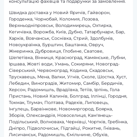
консультацію фахівців та подарунки за замовлення.
Швидка доставка у Новий Яричів, Гайворон,
Городенка, Чорнобай, Коломия, Лозова,
Верхньодніпровськ, Володимирець, Охтирка,
Кегичівка, Ворожба, Київ, Дубно, Татарбунари, Бар,
Харків, Вовчанськ, Соснівка, Стрий, Здолбунів,
Новоукраїнка, Бурштин, Баштанка, Овруч,
Жмеринка, Дубровиця, Глобине, Сватове,
Шепетівка, Вінниця, Красноград, Камянське, Лубни,
Іршава, Жовті води, Умань, Сокиряни, Новоград-
Сіверський, Червоноград, Кодима, Скадовськ,
Трускавець, Мена, Валки, Угнів, Сколе, Шостка, Хуст,
Лебедин, Виноградів, Житомир, Самбір, Бердичів,
Херсон, Радомишль, Врадіївка, Тетіїв, Ірпінь, Гола
Пристань, Новий Калинів, Болград, Іллінці, Городня,
Токмак, Тлумач, Полтава, Радехів, Липовець,
Інгулець, Барвінкове, Новомиргород, Боярка,
Зборів, Олександрія, Новоселиця, Кам'янець-
Подільський, Волноваха, Чернівці, Чортків, Гребінка,
Дніпро, Підволочиськ, Підгайці, Рокитне, Гнівань,
Лисичанськ, Радомишль, Ємільчине, Обухів,