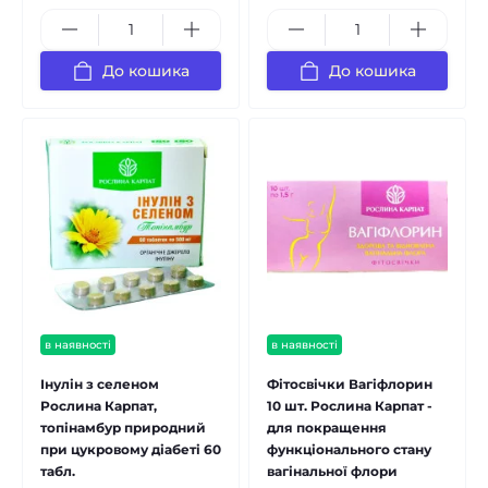
До кошика
До кошика
в наявності
в наявності
Інулін з селеном
Фітосвічки Вагіфлорин
Рослина Карпат,
10 шт. Рослина Карпат -
топінамбур природний
для покращення
при цукровому діабеті 60
функціонального стану
табл.
вагінальної флори