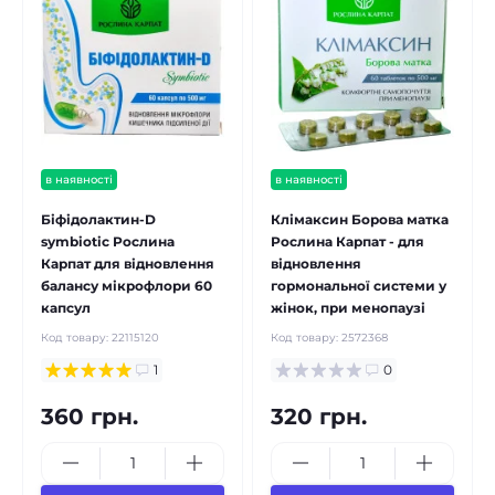
в наявності
в наявності
Біфідолактин-D
Клімаксин Борова матка
symbiotic Рослина
Рослина Карпат - для
Карпат для відновлення
відновлення
балансу мікрофлори 60
гормональної системи у
капсул
жінок, при менопаузі
Код товару:
22115120
Код товару:
2572368
1
0
360 грн.
320 грн.