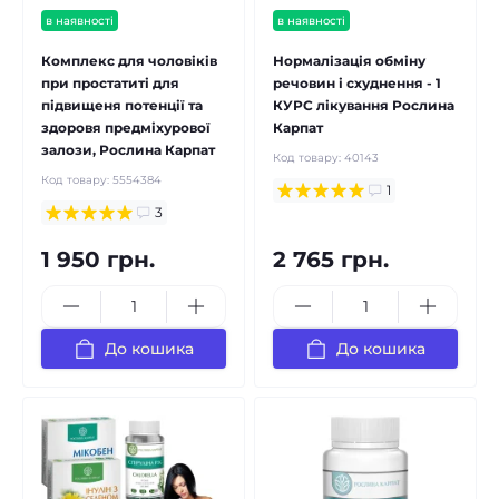
в наявності
в наявності
Комплекс для чоловіків
Нормалізація обміну
при простатиті для
речовин і схуднення - 1
підвищеня потенції та
КУРС лікування Рослина
здоровя предміхурової
Карпат
залози, Рослина Карпат
Код товару:
40143
Код товару:
5554384
1
3
1 950 грн.
2 765 грн.
До кошика
До кошика