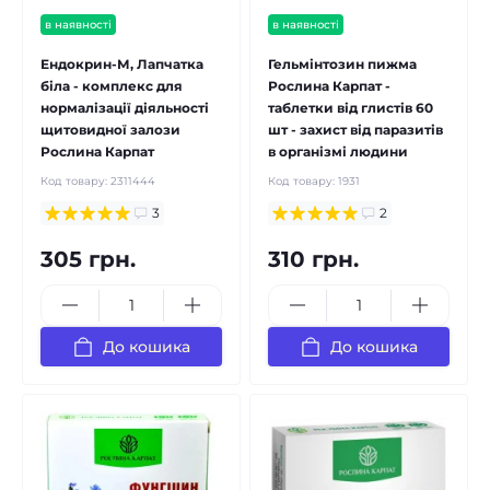
в наявності
в наявності
Ендокрин-М, Лапчатка
Гельмінтозин пижма
біла - комплекс для
Рослина Карпат -
нормалізації діяльності
таблетки від глистів 60
щитовидної залози
шт - захист від паразитів
Рослина Карпат
в організмі людини
Код товару:
2311444
Код товару:
1931
3
2
305 грн.
310 грн.
До кошика
До кошика