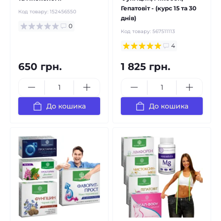
Гепатовіт - (курс 15 та 30
Код товару:
152456550
днів)
0
Код товару:
567511113
4
650 грн.
1 825 грн.
До кошика
До кошика