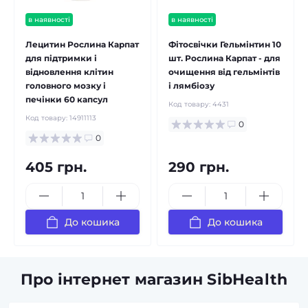
в наявності
в наявності
Лецитин Рослина Карпат
Фітосвічки Гельмінтин 10
для підтримки і
шт. Рослина Карпат - для
відновлення клітин
очищення від гельмінтів
головного мозку і
і лямбіозу
печінки 60 капсул
Код товару:
4431
Код товару:
14911113
0
0
405 грн.
290 грн.
До кошика
До кошика
Про інтернет магазин SibHealth