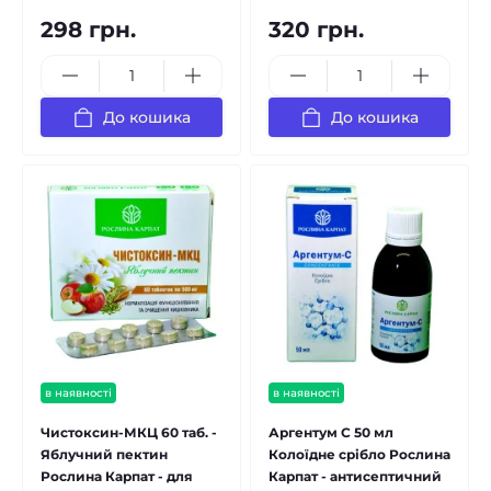
298 грн.
320 грн.
До кошика
До кошика
в наявності
в наявності
Чистоксин-МКЦ 60 таб. -
Аргентум С 50 мл
Яблучний пектин
Колоїдне срібло Рослина
Рослина Карпат - для
Карпат - антисептичний