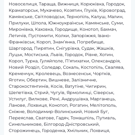
Новоселиця, Тараща, Вижниця, Корюківка, Городок,
Краматорськ, Мукачево, Козятин, Глухів, Кіровоград,
Камянське, Світловодськ, Тернопіль, Калуш, Малин,
Прилуки, Шпола, Южноукраїнськ, Камянське, Суми,
Миронівка, Каховка, Городище, Конотоп, Бахмач,
Летичів, Пустомити, Колки, Запоріжжя, Івано-
Франківськ, Короп, Знам’янка, Погребище,
Шаргород, Пирятин, Снігурівка, Судак, Жашків,
Луцьк, Мостиська, Львів, Городок, Рівне, Хотин,
Короп, Турка, Гуляйполе, П’ятихатки, Олександрія,
Новий Розділ, Соледар, Сокаль, Костопіль, Свалява,
Кременчук, Кролевець, Вознесенськ, Чортків,
Яготин, Обертин, Вишневе, Залізничне,
Старокостянтинів, Косів, Ватутіне, Чигирин,
Шепетівка, Стрий, Чугуїв, Ярмолинці, Сіверськ,
Устилуг, Вилкове, Рені, Андрушівка, Марганець,
Ланове, Лохвиця, Конотоп, Рогатин, Мелітополь,
Сніжне, Володимир-Волинський, Новий Буг,
Переяслав, Сватове, Гадяч, Томашпіль, Путивль,
Синельникове, Білгород-Дністровський,
Сторожинець, Городенка, Хмільник, Лохвиця,