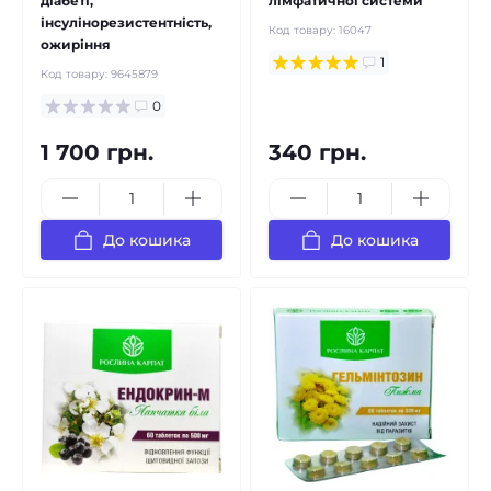
діабеті,
лімфатичної системи
інсулінорезистентність,
Код товару:
16047
ожиріння
1
Код товару:
9645879
0
1 700 грн.
340 грн.
До кошика
До кошика