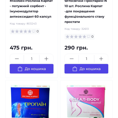
Мікобен Рослина Карпат
Фітосвічки Простарин-N
- потужний сорбент -
10 шт. Рослина Карпат
імуномодулятор
-для покращення
антиоксидант 60 капсул
функціонального стану
простати
Код товару:
803243
Код товару:
32613
0
0
475 грн.
290 грн.
До кошика
До кошика