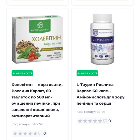
в наявності
в наявності
Холевітин — кора осики,
L-Таурин Рослина
Рослина Карпат, 60
Карпат, 60 капс. -
таблеток по 500 мг -
Амінокислота для зору,
очищення печінки, при
печінки та серця
запаленні кишківника,
Код товару:
95186
антипаразитарний
0
Код товару:
546876
0