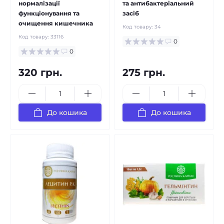
нормалізації
та антибактеріальний
функціонування та
засіб
очищення кишечника
Код товару:
34
Код товару:
33116
0
0
320 грн.
275 грн.
До кошика
До кошика