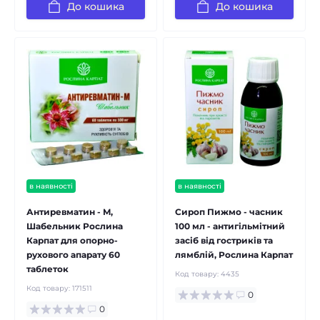
До кошика
До кошика
в наявності
в наявності
Антиревматин - M,
Сироп Пижмо - часник
Шабельник Рослина
100 мл - антигільмітний
Карпат для опорно-
засіб від гостриків та
рухового апарату 60
лямблій, Рослина Карпат
таблеток
Код товару:
4435
Код товару:
171511
0
0