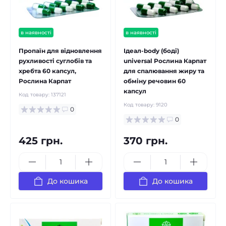
в наявності
в наявності
Пропаїн для відновлення
Ідеал-body (боді)
рухливості суглобів та
universal Рослина Карпат
хребта 60 капсул,
для спалювання жиру та
Рослина Карпат
обміну речовин 60
капсул
Код товару:
137121
Код товару:
9120
0
0
425 грн.
370 грн.
До кошика
До кошика