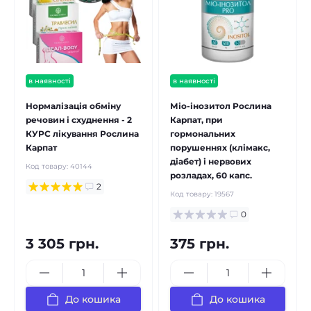
в наявності
в наявності
Нормалізація обміну
Міо-інозитол Рослина
речовин і схуднення - 2
Карпат, при
КУРС лікування Рослина
гормональних
Карпат
порушеннях (клімакс,
діабет) і нервових
Код товару:
40144
розладах, 60 капс.
2
Код товару:
19567
0
3 305 грн.
375 грн.
До кошика
До кошика