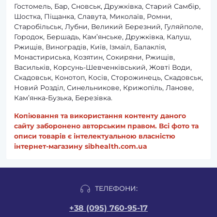
Гостомель, Бар, Сновськ, Дружківка, Старий Самбір,
Шостка, Піщанка, Славута, Миколаїв, Ромни,
Старобільськ, Лубни, Великий Березний, Гуляйполе,
Городок, Бершадь, Кам’янське, Дружківка, Калуш,
Ржищів, Виноградів, Київ, Ізмаїл, Балаклія,
Монастириська, Козятин, Сокиряни, Ржищів,
Васильків, Корсунь-Шевченківський, Жовті Води,
Скадовськ, Конотоп, Косів, Сторожинець, Скадовськ,
Новий Розділ, Синельникове, Крижопіль, Ланове,
Кам’янка-Бузька, Березівка.
Копіювання та використання контенту даного
сайту заборонено авторським правом. Всі фото та
описи товарів є інтелектуальною власністю
інтернет-магазину sibhealth.com.ua
ТЕЛЕФОНИ:
+38 (095) 760-95-17