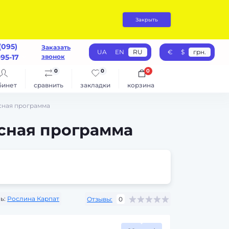
Закрыть
(095)
Заказать
UA
EN
RU
€
$
грн.
95-17
звонок
0
0
0
бинет
сравнить
закладки
корзина
ксная программа
ксная программа
ь:
Рослина Карпат
Отзывы:
0