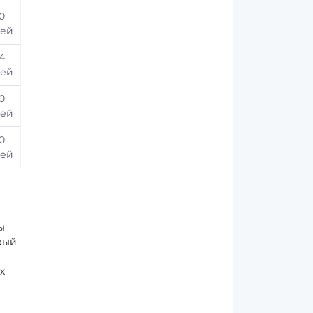
0
ей
4
ей
0
ей
0
ей
ы
рый
х