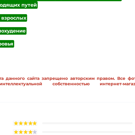
одящих путей
 взрослых
похудение
ровья
а данного сайта запрещено авторским правом. Все фо
еллектуальной собственностью интернет-магаз