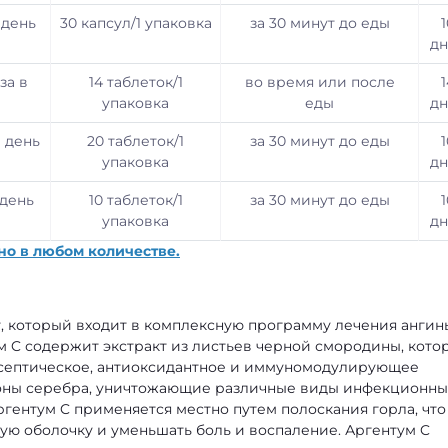
 день
30 капсул/1 упаковка
за 30 минут до еды
1
дн
за в
14 таблеток/1
во время или после
1
упаковка
еды
дн
в день
20 таблеток/1
за 30 минут до еды
1
упаковка
дн
 день
10 таблеток/1
за 30 минут до еды
1
упаковка
дн
но в любом количестве.
, который входит в комплексную программу лечения ангин
ум C содержит экстракт из листьев черной смородины, кото
исептическое, антиоксидантное и иммуномодулирующее
ионы серебра, уничтожающие различные виды инфекционны
гентум C применяется местно путем полоскания горла, что
ую оболочку и уменьшать боль и воспаление. Аргентум C