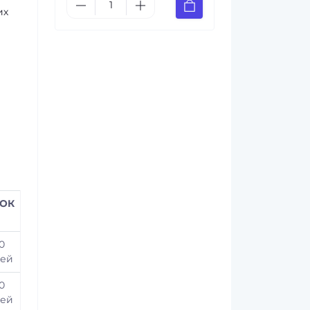
их
ОК
0
ей
0
ей