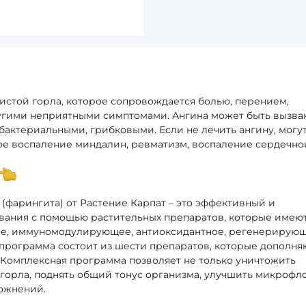
зистой горла, которое сопровождается болью, перением,
гими неприятными симптомами. Ангина может быть вызва
актериальными, грибковыми. Если не лечить ангину, могу
ное воспаление миндалин, ревматизм, воспаление сердечно
(фарингита) от Растение Карпат – это эффективный и
евания с помощью растительных препаратов, которые имею
ое, иммуномодулирующее, антиоксидантное, регенерирующ
программа состоит из шести препаратов, которые дополня
. Комплексная программа позволяет не только уничтожить
 горла, поднять общий тонус организма, улучшить микрофл
ожнений.