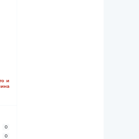
то и
ина
0
0