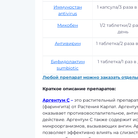
Иммуностан
1 капсула/3 раза в
antivirus
Микобен
1/2 таблетки/2 ра
день
Антивирин
1 таблетка/2 раза 
Бифидолактин
1 таблетка/1 раз в
sumbiotic
Любой препарат можно заказать отдель
Краткое описание препаратов:
Аргентум C
–
это растительный препарат
(фарингита) от Растения Карпат. Аргент
оказывает противовоспалительное, ант
действие. Аргентум C также содержит 
микроорганизмов, вызывающих ангин. Ар
позволяет эффективно влиять на слизист