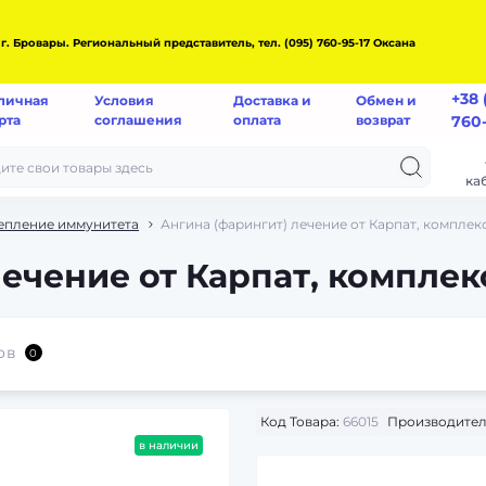
ровары. Региональный представитель, тел. (095) 760-95-17 Оксана
+38 
личная
Условия
Доставка и
Обмен и
рта
соглашения
оплата
возврат
760-
ка
епление иммунитета
Ангина (фарингит) лечение от Карпат, компле
лечение от Карпат, компле
ов
0
Код Товара:
66015
Производител
в наличии