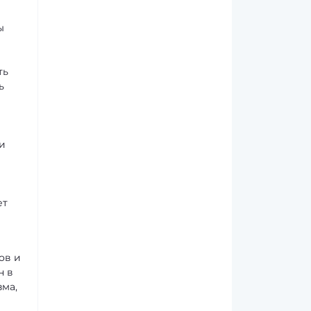
ы
ть
ь
и
ет
ов и
н в
ма,