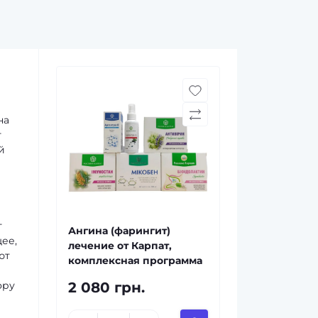
на
т
й
т
Ангина (фарингит)
ее,
лечение от Карпат,
ют
комплексная программа
ору
2 080 грн.