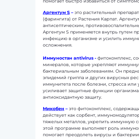
помогает быстро избавиться от симптом
Аргентум S
–
это растительный препарат
(фарингита) от Растения Карпат. Аргент
антисептическим, противовоспалительн
Аргентум S применяется внутрь путем пр
инфекцию в организме и усилить иммуни
осложнения.
Иммуностан antivirus
-
фитокомплекс, со
минералов, которые укрепляют иммунну
бактериальным заболеваниям. Он предн
эпидемий гриппа и других вирусных рес
иммунитета после болезни, стресса или
усиливает защитные функции организма,
антиоксидантную защиту.
Микобен
–
это фитокомплекс, содержащи
действует как сорбент, иммуномодулятор
тяжелых металлов, укрепить иммунную с
этой программе выполняет роль иммуно
помогает преодолеть вирусы и бактерии,