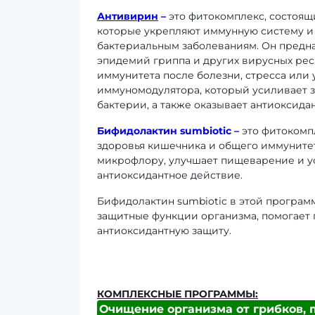
Антивирин
–
это фитокомплекс, состоящ
которые укрепляют иммунную систему и
бактериальным заболеваниям. Он предн
эпидемий гриппа и других вирусных рес
иммунитета после болезни, стресса или 
иммуномодулятора, который усиливает 
бактерии, а также оказывает антиоксида
Бифидолактин sumbiotic
–
это фитокомп
здоровья кишечника и общего иммунитет
микрофлору, улучшает пищеварение и ус
антиоксидантное действие.
Бифидолактин sumbiotic в этой програм
защитные функции организма, помогает 
антиоксидантную защиту.
КОМПЛЕКСНЫЕ ПРОГРАММЫ:
Очищение организма от грибков, 