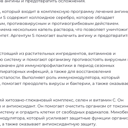
ов ангины и предотвратить осложнения.
, который входит в комплексную программу лечения ангин
ум S содержит коллоидное серебро, которое обладает
ым, противовирусным и противогрибковым действием.
иема нескольких капель раствора, что позволяет уничтожи
тет. Аргентум S помогает вылечить ангину и предотвратит
стоящий из растительных ингредиентов, витаминов и
ю систему и помогают организму противостоять вирусным 
азначен для иммунопрофилактики в период сезонных
пираторных инфекций, а также для восстановления
 усталости. Выполняет роль иммуномодулятора, который
 помогает преодолеть вирусы и бактерии, а также оказыва
й хитозано-глюкановый комплекс, селен и витамин С. Он
 и антиоксидант. Он помогает очистить организм от токсин
истему и оградить клетки от свободных радикалов. Микобе
модулятора, который усиливает защитные функции организ
 а также оказывает антиоксидантную защиту.