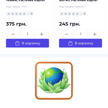
тканей, Растение Карпат
500 мл, Растение Карпат
Код товара:
1100
Код товара:
4264310
0
0
375 грн.
245 грн.
В корзину
В корзину