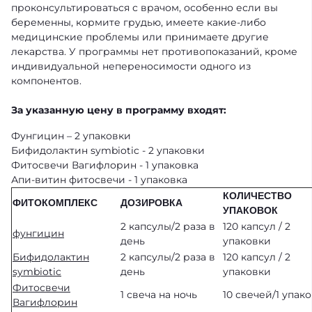
проконсультироваться с врачом, особенно если вы
беременны, кормите грудью, имеете какие-либо
медицинские проблемы или принимаете другие
лекарства. У программы нет противопоказаний, кроме
индивидуальной непереносимости одного из
компонентов.
За указанную цену в программу входят:
Фунгицин
– 2 упаковки
Бифидолактин symbiotic
-
2 упаковки
Фитосвечи Вагифлорин
- 1 упаковка
Апи-витин фитосвечи - 1 упаковка
КОЛИЧЕСТВО
ФИТОКОМПЛЕКС
ДОЗИРОВКА
УПАКОВОК
2 капсулы/2 раза в
120 капсул / 2
фунгицин
день
упаковки
Бифидолактин
2 капсулы/2 раза в
120 капсул / 2
symbiotic
день
упаковки
Фитосвечи
1 свеча на ночь
10 свечей/1 упак
Вагифлорин