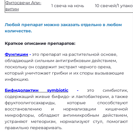
Фитосвечи Апи-
1 свеча на ночь
10 свечей/1 упак
витин
Любой препарат можно заказать отдельно в любом
количестве.
Краткое описание препаратов:
Фунгицин
-
это препарат на растительной основе,
обладающий сильным антигрибковым действием,
поскольку он содержит экстракт черного ореха,
который уничтожает грибки и их споры вызывающие
инфекцию.
Бифидолактин symbiotic
-
это симбиотик,
содержащий живые бифидо- и лактобактерии, а также
фруктоолигосахариды, которые способствуют
восстановлению и нормализации кишечной
микрофлоры, обладают антимикробным действием,
устраняют метеоризм, нормализуют стул, помогают
правильно переваривать.