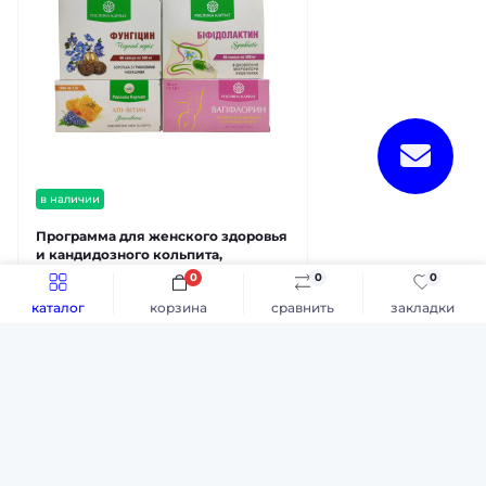
в наличии
Программа для женского здоровья
и кандидозного кольпита,
комплекс Растение Карпат
0
0
0
2 050 грн.
каталог
корзина
сравнить
закладки
Каталог
Популярное
БАДы. Биологически активные добавки
ТЕЛЕФОНЫ: