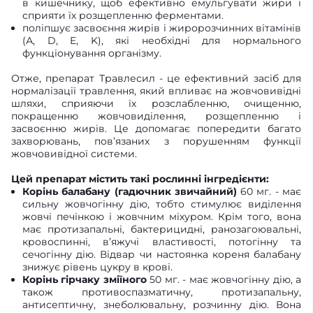
в кишечнику, щоб ефективно емульгувати жири і
сприяти їх розщепленню ферментами.
поліпшує засвоєння жирів і жиророзчинних вітамінів
(А, D, E, K), які необхідні для нормального
функціонування організму.
Отже, препарат Травлесил - це ефективний засіб для
нормалізації травлення, який впливає на жовчовивідні
шляхи, сприяючи їх розслабленню, очищенню,
покращенню жовчовиділення, розщепленню і
засвоєнню жирів. Це допомагає попередити багато
захворювань, пов’язаних з порушенням функції
жовчовивідної системи.
Цей препарат містить такі рослинні інгредієнти:
Корінь балабану (гадючник звичайний)
60 мг. - має
сильну жовчогінну дію, тобто стимулює виділення
жовчі печінкою і жовчним міхуром. Крім того, вона
має протизапальні, бактерицидні, ранозагоювальні,
кровоспинні, в’яжучі властивості, потогінну та
сечогінну дію. Відвар чи настоянка кореня балабану
знижує рівень цукру в крові.
Корінь гірчаку зміїного
50 мг. - має жовчогінну дію, а
також противоспазматичну, протизапальну,
антисептичну, знеболювальну, розчинну дію. Вона