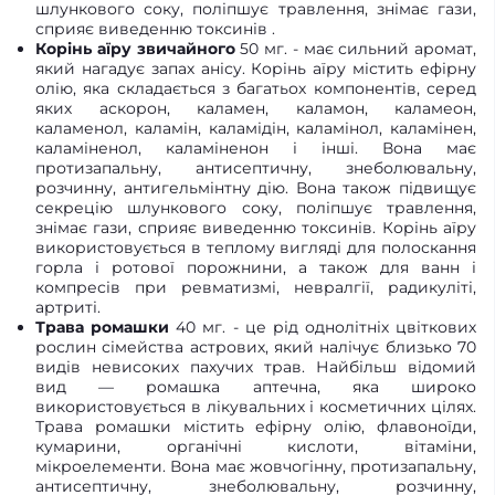
шлункового соку, поліпшує травлення, знімає гази,
сприяє виведенню токсинів .
Корінь аїру звичайного
50 мг. - має сильний аромат,
який нагадує запах анісу. Корінь аїру містить ефірну
олію, яка складається з багатьох компонентів, серед
яких аскорон, каламен, каламон, каламеон,
каламенол, каламін, каламідін, каламінол, каламінен,
каламіненол, каламіненон і інші. Вона має
протизапальну, антисептичну, знеболювальну,
розчинну, антигельмінтну дію. Вона також підвищує
секрецію шлункового соку, поліпшує травлення,
знімає гази, сприяє виведенню токсинів. Корінь аїру
використовується в теплому вигляді для полоскання
горла і ротової порожнини, а також для ванн і
компресів при ревматизмі, невралгії, радикуліті,
артриті.
Трава ромашки
40 мг. - це рід однолітніх цвіткових
рослин сімейства астрових, який налічує близько 70
видів невисоких пахучих трав. Найбільш відомий
вид — ромашка аптечна, яка широко
використовується в лікувальних і косметичних цілях.
Трава ромашки містить ефірну олію, флавоноїди,
кумарини, органічні кислоти, вітаміни,
мікроелементи. Вона має жовчогінну, протизапальну,
антисептичну, знеболювальну, розчинну,