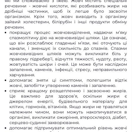
які ми споживаємо з їжею. Жовч містить спеціальні
речовини - жовчні кислоти, які розбивають жири на
дрібніші частинки, щоб їх легше було засвоїти
організмом. Крім того, жовч виводить з організму
зайвий холестерин, білірубін і інші продукти обміну
речовин.
покращує процес жовчовиділення, надаючи м’яку
спазмолітину дію на жовчовивідні шляхи. Це означає,
що він розслаблює гладенькі м’язи, які оточують ці
канали, і зменшує їх схильність до спазмів. Спазми
жовчовивідних шляхів можуть викликати біль у
правому підребер’ї, відчуття тяжкості, нудоту, рвоту,
жовтуватість шкіри і очей. Це може бути наслідком
запалення, каменів, інфекції, стресу, неправильного
харчування.
допомагає зняти ці симптоми, полегшити відтік
жовчі, запобігти утворенню каменів і запаленню.
сприяє кращому розщепленню і засвоєнню жирів.
Це важливо для здоров’я, оскільки жири є
джерелом енергії, будівельного матеріалу для
клітин, гормонів, вітамінів. Якщо жири не травляться
належним чином, вони можуть накопичуватися в
організмі, викликати ожиріння, атеросклероз, діабет,
серцево-судинні захворювання.
допомагає підтримувати оптимальний рівень жовчі