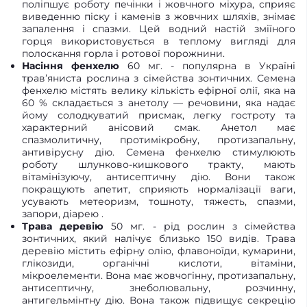
поліпшує роботу печінки і жовчного міхура, сприяє
виведенню піску і каменів з жовчних шляхів, знімає
запалення і спазми. Цей водний настій зміїного
горця використовується в теплому вигляді для
полоскання горла і ротової порожнини.
Насіння фенхелю
60 мг. - популярна в Україні
трав’яниста рослина з сімейства зонтичних. Семена
фенхелю містять велику кількість ефірної олії, яка на
60 % складається з анетолу — речовини, яка надає
йому солодкуватий присмак, легку гостроту та
характерний анісовий смак. Анетол має
спазмолитичну, протимікробну, протизапальну,
антивірусну дію. Семена фенхелю стимулюють
роботу шлунково-кишкового тракту, мають
вітамінізуючу, антисептичну дію. Вони також
покращують апетит, сприяють нормалізації ваги,
усувають метеоризм, тошноту, тяжесть, спазми,
запори, діарею .
Трава деревію
50 мг. - рід рослин з сімейства
зонтичних, який налічує близько 150 видів. Трава
деревію містить ефірну олію, флавоноїди, кумарини,
глікозиди, органічні кислоти, вітаміни,
мікроелементи. Вона має жовчогінну, протизапальну,
антисептичну, знеболювальну, розчинну,
антигельмінтну дію. Вона також підвищує секрецію