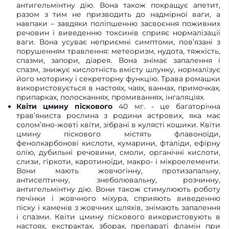
антигельмінтну дію. Вона також покращує апетит,
разом з тим не призводить до надмірної ваги, а
навпаки – завдяки поліпшенню засвоєння поживних
речовин і виведенню токсинів сприяє нормалізації
ваги. Вона усуває неприємні симптоми, пов’язані з
порушенням травлення: метеоризм, нудота, тяжкість,
спазми, запори, діарея. Вона знімає запалення і
спазм, знижує кислотність вмісту шлунку, нормалізує
його моторику і секреторну функцію. Трава ромашки
використовується в настоях, чаях, ваннах, примочках,
припарках, полосканнях, промиваннях, інгаляціях.
Квіти цмину піскового
40 мг. - це багаторічна
трав’яниста рослина з родини астрових, яка має
солом’яно-жовті квіти, зібрані в кулясті кошики. Квіти
цмину піскового містять флавоноїди,
фенолкарбонові кислоти, кумарини, фталіди, ефірну
олію, дубильні речовини, смоли, органічні кислоти,
слизи, гіркоти, каротиноїди, макро- і мікроелементи.
Вони мають жовчогінну, протизапальну,
антисептичну, знеболювальну, розчинну,
антигельмінтну дію. Вони також стимулюють роботу
печінки і жовчного міхура, сприяють виведенню
піску і каменів з жовчних шляхів, знімають запалення
і спазми. Квіти цмину піскового використовують в
настоях, екстрактах, зборах, препараті фламін при