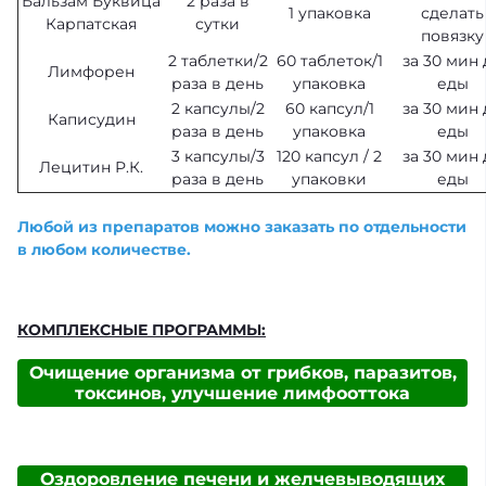
Бальзам Буквица
2 раза в
1 упаковка
сделать
Карпатская
сутки
повязку
2 таблетки/2
60 таблеток/1
за 30 мин 
Лимфорен
раза в день
упаковка
еды
2 капсулы/2
60 капсул/1
за 30 мин 
Каписудин
раза в день
упаковка
еды
3 капсулы/3
120 капсул / 2
за 30 мин 
Лецитин Р.К.
раза в день
упаковки
еды
Любой из препаратов можно заказать по отдельности
в любом количестве.
КОМПЛЕКСНЫЕ ПРОГРАММЫ:
Очищение организма от грибков, паразитов,
токсинов, улучшение лимфооттока
Оздоровление печени и желчевыводящих